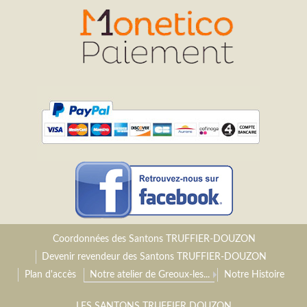
Coordonnées des Santons TRUFFIER-DOUZON
Devenir revendeur des Santons TRUFFIER-DOUZON
Plan d'accès
Notre atelier de Greoux-les...
Notre Histoire
LES SANTONS TRUFFIER DOUZON