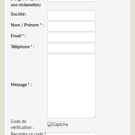
une réclamation)
Société :
Nom / Prénom
*
:
Email
*
:
Téléphone
*
:
Message
*
:
Code de
vérification :
Recopiez ce code
*