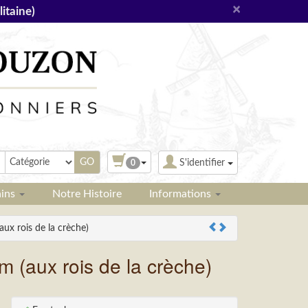
×
itaine)
S'identifier
0
ains
Notre Histoire
Informations
rois de la crèche)
ux rois de la crèche)