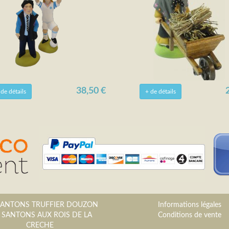
38,50 €
 de détails
+ de détails
SANTONS TRUFFIER DOUZON
Informations légales
 SANTONS AUX ROIS DE LA
Conditions de vente
CRECHE