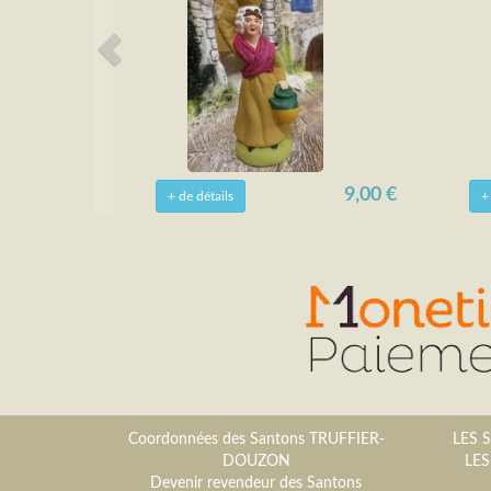
9,00 €
+ de détails
+
Coordonnées des Santons TRUFFIER-
LES 
DOUZON
LES
Devenir revendeur des Santons