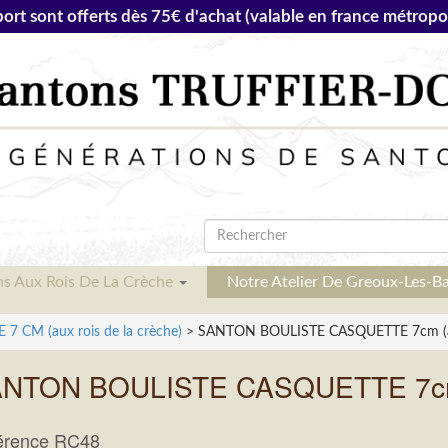
port sont offerts dès 75€ d'achat (valable en france métropol
ns Aux Rois De La Crèche
Notre Atelier De Greoux-Les-B
 CM (aux rois de la crèche)
> SANTON BOULISTE CASQUETTE 7cm (aux 
NTON BOULISTE CASQUETTE 7cm (a
érence RC48