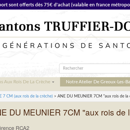
port sont offerts dès 75€ d'achat (valable en france métropol
ns Aux Rois De La Crèche
Notre Atelier De Greoux-Les-B
 CM (aux rois de la crèche)
> ANE DU MEUNIER 7CM "aux rois de la 
E DU MEUNIER 7CM "aux rois de l
érence RCA2