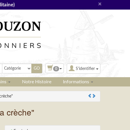
×
itaine)
S'identifier
0
ains
Notre Histoire
Informations
crèche"
a crèche"