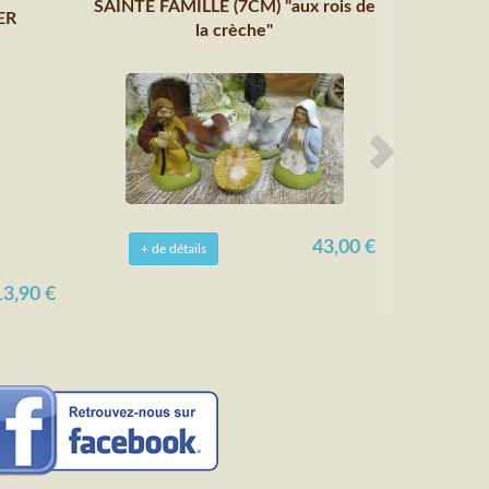
SAINTE FAMILLE (7CM) "aux rois de
ER
la crèche"
43,00 €
+ de détails
13,90 €