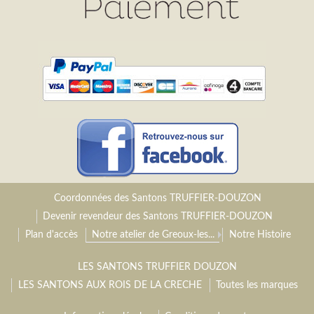
Coordonnées des Santons TRUFFIER-DOUZON
Devenir revendeur des Santons TRUFFIER-DOUZON
Plan d'accès
Notre atelier de Greoux-les...
Notre Histoire
LES SANTONS TRUFFIER DOUZON
LES SANTONS AUX ROIS DE LA CRECHE
Toutes les marques