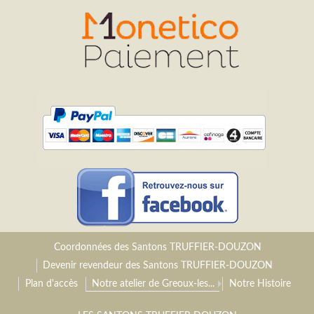
Coordonnées des Santons TRUFFIER-DOUZON
Devenir revendeur des Santons TRUFFIER-DOUZON
Plan d'accès
Notre atelier de Greoux-les...
Notre Histoire