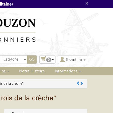
×
itaine)
S'identifier
0
ains
Notre Histoire
Informations
 de la crèche"
is de la crèche"