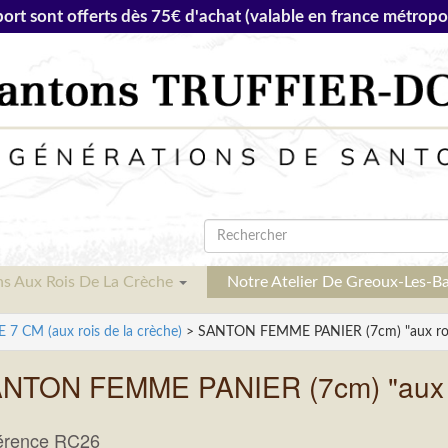
port sont offerts dès 75€ d'achat (valable en france métropol
ns Aux Rois De La Crèche
Notre Atelier De Greoux-Les-B
 CM (aux rois de la crèche)
> SANTON FEMME PANIER (7cm) "aux rois
NTON FEMME PANIER (7cm) "aux ro
érence RC26