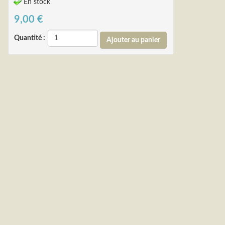
En stock
9,00
€
Quantité :