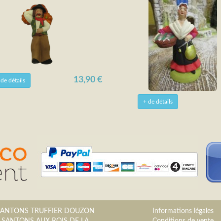
13,90 €
 de détails
+ de détails
SANTONS TRUFFIER DOUZON
Informations légales
 SANTONS AUX ROIS DE LA
Conditions de vente