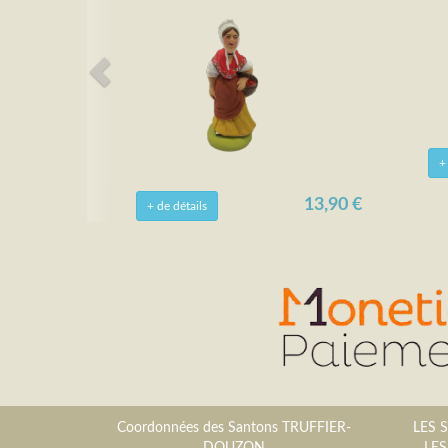
+
13,90 €
+ de détails
Coordonnées des Santons TRUFFIER-
LES 
DOUZON
LES