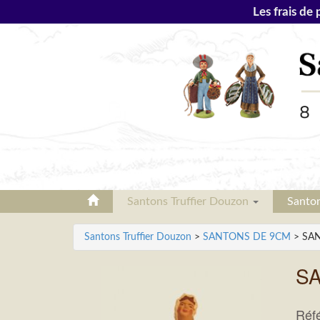
Les frais de 
Santons Truffier Douzon
Santo
Santons Truffier Douzon
>
SANTONS DE 9CM
> SAN
SA
Réf