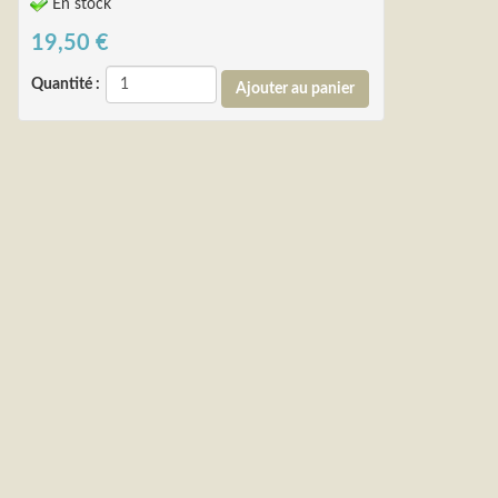
En stock
19,50
€
Quantité :